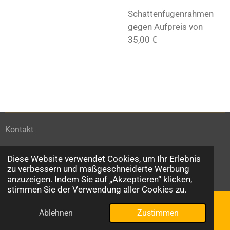
Schattenfugenrahmen
gegen Aufpreis von
35,00 €
Kontakt
Impressum
Diese Website verwendet Cookies, um Ihr Erlebnis
© 2026 Atelier Elbblick
zu verbessern und maßgeschneiderte Werbung
Mit Unterstützung von
Webador
anzuzeigen. Indem Sie auf „Akzeptieren“ klicken,
stimmen Sie der Verwendung aller Cookies zu.
Ablehnen
Zustimmen
E-Mail
Telefon
Karte